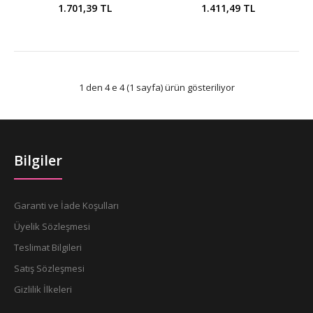
1.701,39 TL
1.411,49 TL
1 den 4 e 4 (1 sayfa) ürün gösteriliyor
Bilgiler
Garanti ve İade Koşulları
Üyelik Sözleşmesi
Teslimat Bilgileri
Satış Sözleşmesi
Gizlilik İlkeleri