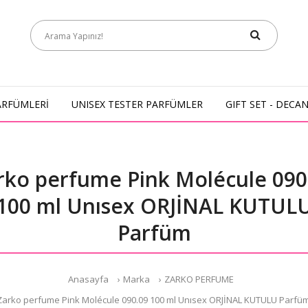
ARFÜMLERİ
UNISEX TESTER PARFÜMLER
GIFT SET - DECA
rko perfume Pink Molécule 090
100 ml Unısex ORJİNAL KUTUL
Parfüm
Anasayfa
Marka
ZARKO PERFUME
Zarko perfume Pink Molécule 090.09 100 ml Unısex ORJİNAL KUTULU Parfü