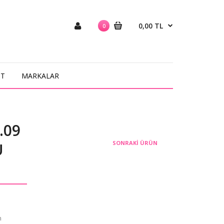
0,00 TL
0
NT
MARKALAR
.09
SONRAKI ÜRÜN
U
m