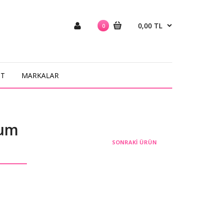
0,00 TL
0
NT
MARKALAR
fum
SONRAKI ÜRÜN