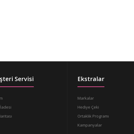
teri Servisi
Ekstralar
im
Markalar
İadesi
Hediye Çeki
Haritası
Ortaklık Programı
Kampanyalar