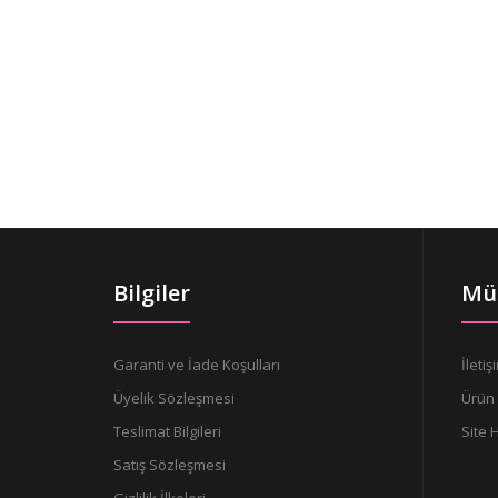
Bilgiler
Müş
Garanti ve İade Koşulları
İletiş
Üyelik Sözleşmesi
Ürün 
Teslimat Bilgileri
Site 
Satış Sözleşmesi