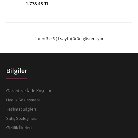
1.778,48 TL
1 den 3 e 3 (1 sayfa) ürün gösteriliyor
Bilgiler
Garanti ve İade Koşulları
Üyelik Sözleşmesi
Teslimat Bilgileri
Satış Sözleşmesi
Gizlilik İlkeleri