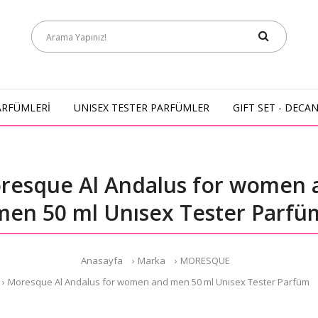
ARFÜMLERİ
UNISEX TESTER PARFÜMLER
GIFT SET - DECA
resque Al Andalus for women 
men 50 ml Unısex Tester Parfü
Anasayfa
Marka
MORESQUE
Moresque Al Andalus for women and men 50 ml Unısex Tester Parfüm