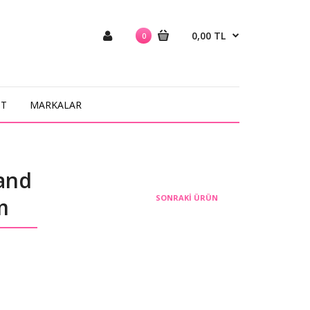
0,00 TL
0
NT
MARKALAR
and
SONRAKI ÜRÜN
m