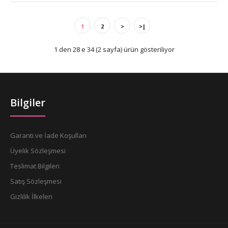
1
2
>
>|
1 den 28 e 34 (2 sayfa) ürün gösteriliyor
Bilgiler
Garanti ve İade Koşulları
Üyelik Sözleşmesi
Teslimat Bilgileri
Satış Sözleşmesi
Gizlilik İlkeleri