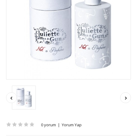
0 yorum
|
Yorum Yap