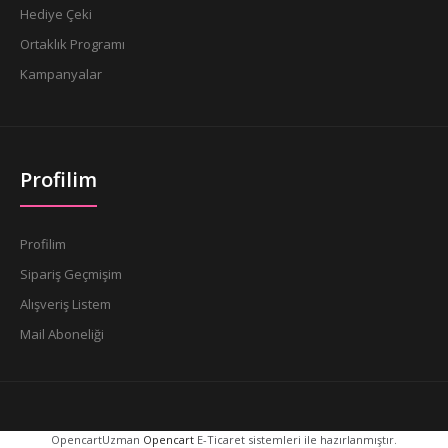
Hediye Çeki
Ortaklık Programı
Kampanyalar
Profilim
Profilim
Sipariş Geçmişim
Alışveriş Listem
Mail Aboneliği
OpencartUzman
Opencart
E-Ticaret sistemleri ile hazırlanmıştır.