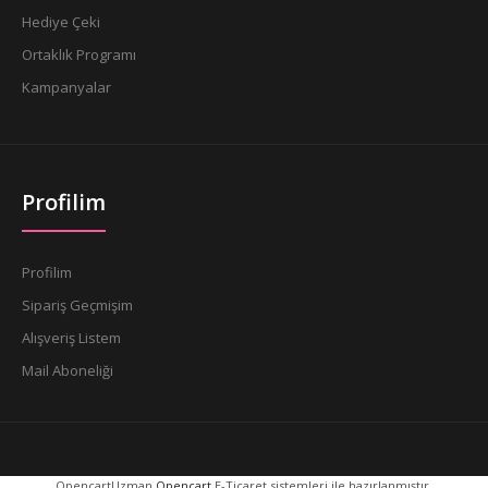
Hediye Çeki
Ortaklık Programı
Kampanyalar
Profilim
Profilim
Sipariş Geçmişim
Alışveriş Listem
Mail Aboneliği
OpencartUzman
Opencart
E-Ticaret sistemleri ile hazırlanmıştır.