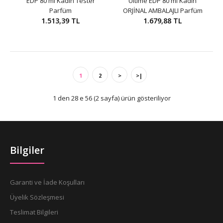
EDP 80 ml Kadın Tester
Ultime EDP 80 ml Kadın
Parfüm
ORJİNAL AMBALAJLI Parfüm
1.513,39 TL
1.679,88 TL
1
2
>
>|
1 den 28 e 56 (2 sayfa) ürün gösteriliyor
Bilgiler
Garanti ve İade Koşulları
Üyelik Sözleşmesi
Teslimat Bilgileri