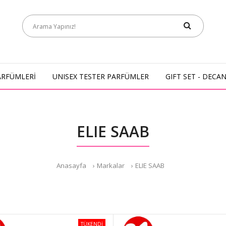
ARFÜMLERİ
UNISEX TESTER PARFÜMLER
GIFT SET - DECA
ELIE SAAB
Anasayfa
Markalar
ELIE SAAB
TÜKENDİ