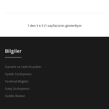
1 den 3 e 3 (1 sayfa) ürün gösteriliyor
Bilgiler
Garanti ve İade Koşulları
Üyelik Sözleşmesi
Teslimat Bilgileri
Satış Sözleşmesi
Gizlilik İlkeleri