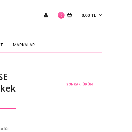
0,00 TL
0
NT
MARKALAR
SE
SONRAKI ÜRÜN
rkek
Parfüm