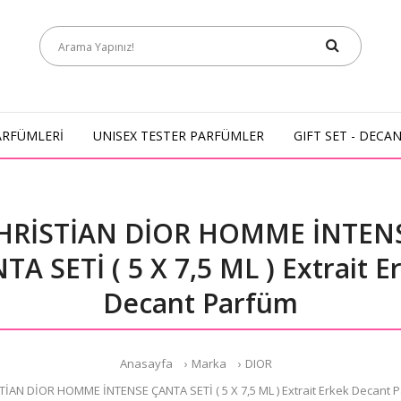
ARFÜMLERİ
UNISEX TESTER PARFÜMLER
GIFT SET - DECA
HRİSTİAN DİOR HOMME İNTEN
TA SETİ ( 5 X 7,5 ML ) Extrait E
Decant Parfüm
Anasayfa
Marka
DIOR
TİAN DİOR HOMME İNTENSE ÇANTA SETİ ( 5 X 7,5 ML ) Extrait Erkek Decant 