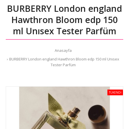
BURBERRY London england
Hawthron Bloom edp 150
ml Unısex Tester Parfüm
Anasayfa
BURBERRY London england Hawthron Bloom edp 150 ml Unısex
Tester Parfüm
TÜKENDİ