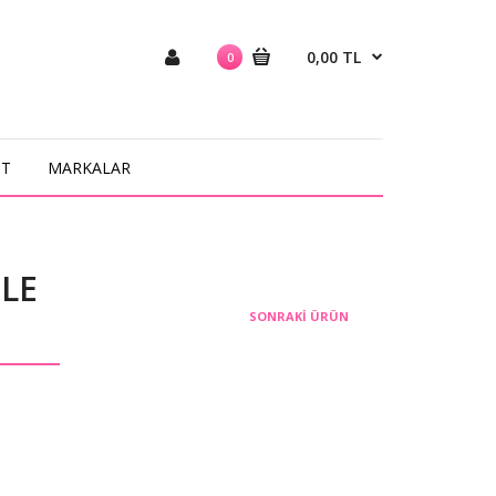
0,00 TL
0
NT
MARKALAR
PLE
SONRAKI ÜRÜN