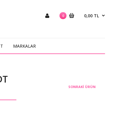
0,00 TL
0
NT
MARKALAR
DT
SONRAKI ÜRÜN