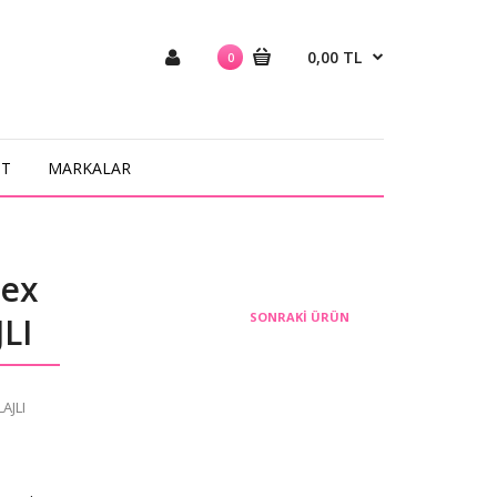
0,00 TL
0
NT
MARKALAR
sex
SONRAKI ÜRÜN
LI
AJLI