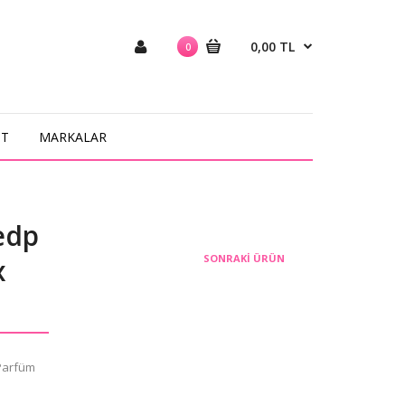
0,00 TL
0
NT
MARKALAR
edp
SONRAKI ÜRÜN
x
Parfüm