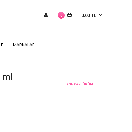
0,00 TL
0
NT
MARKALAR
 ml
SONRAKI ÜRÜN